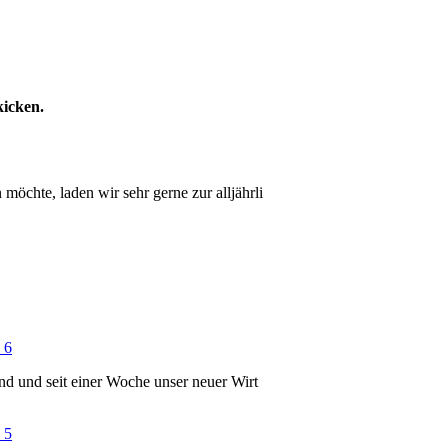
kicken.
öchte, laden wir sehr gerne zur alljährli
 6
ind und seit einer Woche unser neuer Wirt
 5