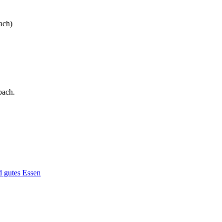
ach)
bach.
d gutes Essen