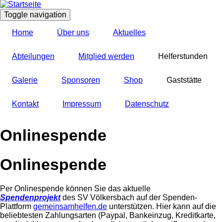
Direkt
zum
Toggle navigation
Inhalt
Home
Über uns
Aktuelles
Abteilungen
Mitglied werden
Helferstunden
Galerie
Sponsoren
Shop
Gaststätte
Kontakt
Impressum
Datenschutz
Onlinespende
Onlinespende
Per Onlinespende können Sie das aktuelle
Spendenprojekt
des SV Völkersbach auf der Spenden-
Plattform
gemeinsamhelfen.de
unterstützen. Hier kann auf die
beliebtesten Zahlungsarten (Paypal, Bankeinzug, Kreditkarte,